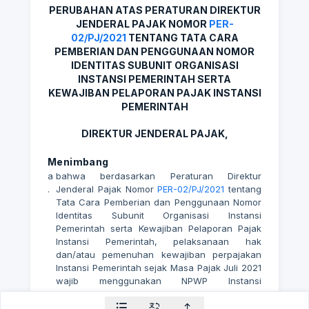
PERUBAHAN ATAS PERATURAN DIREKTUR
JENDERAL PAJAK NOMOR
PER-
02/PJ/2021
TENTANG TATA CARA
PEMBERIAN DAN PENGGUNAAN NOMOR
IDENTITAS SUBUNIT ORGANISASI
INSTANSI PEMERINTAH SERTA
KEWAJIBAN PELAPORAN PAJAK INSTANSI
PEMERINTAH
DIREKTUR JENDERAL PAJAK,
Menimbang
a
bahwa berdasarkan Peraturan Direktur
.
Jenderal Pajak Nomor
PER-02/PJ/2021
tentang
Tata Cara Pemberian dan Penggunaan Nomor
Identitas Subunit Organisasi Instansi
Pemerintah serta Kewajiban Pelaporan Pajak
Instansi Pemerintah, pelaksanaan hak
dan/atau pemenuhan kewajiban perpajakan
Instansi Pemerintah sejak Masa Pajak Juli 2021
wajib menggunakan NPWP Instansi
Pemerintah;
b
bahwa penyebaran
Corona Virus Disease
2019