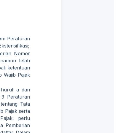
lam Peraturan
kstensifikasi;
erian Nomor
 namun telah
ali ketentuan
 Wajib Pajak
 huruf a dan
 3 Peraturan
tentang Tata
b Pajak serta
ajak, perlu
ra Pemberian
daftar Dalam