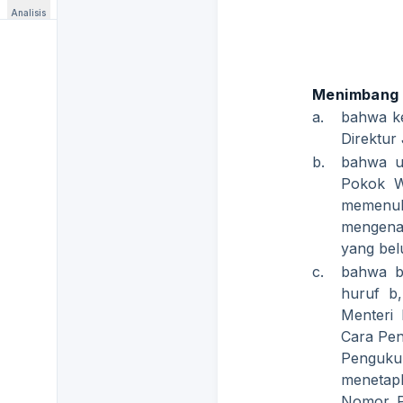
Analisis
Menimbang
a.
bahwa ke
Direktur
b.
bahwa u
Pokok W
memenuhi
mengenai
yang bel
c.
bahwa b
huruf b
Menteri
Cara Pen
Penguku
menetapk
Nomor P