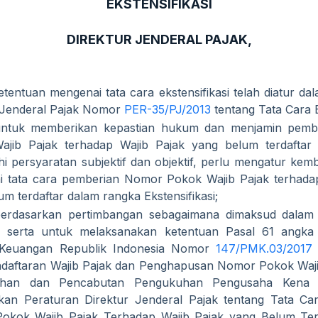
EKSTENSIFIKASI
DIREKTUR JENDERAL PAJAK,
tentuan mengenai tata cara ekstensifikasi telah diatur da
 Jenderal Pajak Nomor
PER-35/PJ/2013
tentang Tata Cara E
ntuk memberikan kepastian hukum dan menjamin pemb
ajib Pajak terhadap Wajib Pajak yang belum terdaftar
 persyaratan subjektif dan objektif, perlu mengatur kemb
 tata cara pemberian Nomor Pokok Wajib Pajak terhadap
um terdaftar dalam rangka Ekstensifikasi;
erdasarkan pertimbangan sebagaimana dimaksud dalam
, serta untuk melaksanakan ketentuan Pasal 61 angka
 Keuangan Republik Indonesia Nomor
147/PMK.03/2017
daftaran Wajib Pajak dan Penghapusan Nomor Pokok Waji
han dan Pencabutan Pengukuhan Pengusaha Kena P
an Peraturan Direktur Jenderal Pajak tentang Tata Ca
okok Wajib Pajak Terhadap Wajib Pajak yang Belum Ter