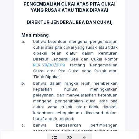
PENGEMBALIAN CUKAI ATAS PITA CUKAI
YANG RUSAK ATAU TIDAK DIPAKAI
DIREKTUR JENDERAL BEA DAN CUKAI,
Menimbang
a.
bahwa ketentuan mengenai pengembalian
cukai atas pita cukai yang rusak atau tidak
dipakai telah diatur dalam Peraturan
Direktur Jenderal Bea dan Cukai Nomor
PER-29/BC/2019
tentang Pengembalian
Cukai atas Pita Cukai yang Rusak atau
Tidak Dipakai;
b.
bahwa dalam rangka lebih memberikan
kepastian hukum, meningkatkan
pelayanan, dan menyelaraskan ketentuan
mengenai pengembalian cukai atas pita
cukai yang rusak atau tidak dipakai,
ketentuan sebagaimana dimaksud dalam
huruf a perlu diganti;
c.
bahwa berdasarkan pertimbangan
sebagaimana dimaksud dalam huruf a dan
huruf b, perlu menetapkan Peraturan