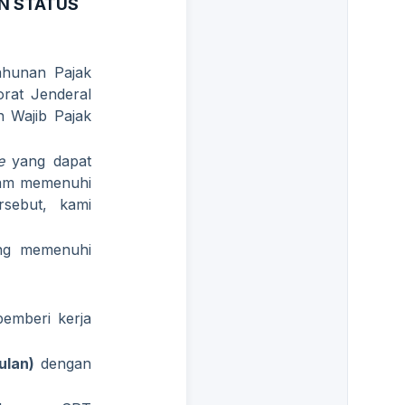
N STATUS
ahunan Pajak
orat Jenderal
 Wajib Pajak
le
yang dapat
alam memenuhi
sebut, kami
ang memenuhi
pemberi kerja
ulan)
dengan