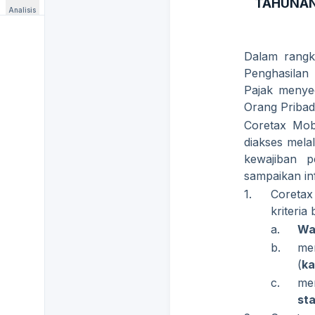
TAHUNAN
Analisis
Dalam rangk
Penghasilan 
Pajak menye
Orang Pribad
Coretax Mob
diakses mela
kewajiban 
sampaikan in
1.
Coretax
kriteria 
a.
Waj
b.
mem
(
ka
c.
me
sta