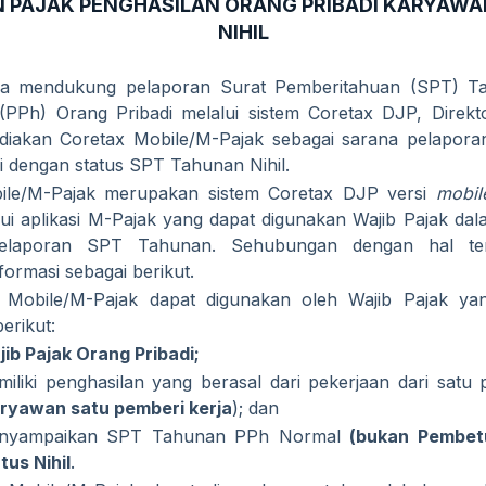
 PAJAK PENGHASILAN ORANG PRIBADI KARYAWA
NIHIL
a mendukung pelaporan Surat Pemberitahuan (SPT) T
(PPh) Orang Pribadi melalui sistem Coretax DJP, Direkt
diakan Coretax Mobile/M-Pajak sebagai sarana pelaporan
i dengan status SPT Tahunan Nihil.
ile/M-Pajak merupakan sistem Coretax DJP versi
mobi
lui aplikasi M-Pajak yang dapat digunakan Wajib Pajak d
pelaporan SPT Tahunan. Sehubungan dengan hal ter
formasi sebagai berikut.
 Mobile/M-Pajak dapat digunakan oleh Wajib Pajak y
berikut:
ib Pajak Orang Pribadi;
iliki penghasilan yang berasal dari pekerjaan dari satu 
ryawan satu pemberi kerja
); dan
nyampaikan SPT Tahunan PPh Normal
(bukan Pembet
tus Nihil
.