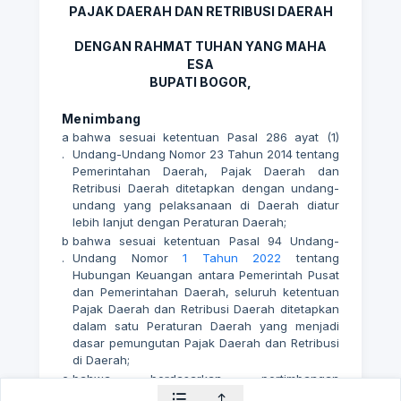
PAJAK DAERAH DAN RETRIBUSI DAERAH
DENGAN RAHMAT TUHAN YANG MAHA
ESA
BUPATI BOGOR,
Menimbang
a
bahwa sesuai ketentuan Pasal 286 ayat (1)
.
Undang-Undang Nomor 23 Tahun 2014 tentang
Pemerintahan Daerah, Pajak Daerah dan
Retribusi Daerah ditetapkan dengan undang-
undang yang pelaksanaan di Daerah diatur
lebih lanjut dengan Peraturan Daerah;
b
bahwa sesuai ketentuan Pasal 94 Undang-
.
Undang Nomor
1 Tahun 2022
tentang
Hubungan Keuangan antara Pemerintah Pusat
dan Pemerintahan Daerah, seluruh ketentuan
Pajak Daerah dan Retribusi Daerah ditetapkan
dalam satu Peraturan Daerah yang menjadi
dasar pemungutan Pajak Daerah dan Retribusi
di Daerah;
c
bahwa berdasarkan pertimbangan
.
sebagaimana dimaksud dalam huruf a dan