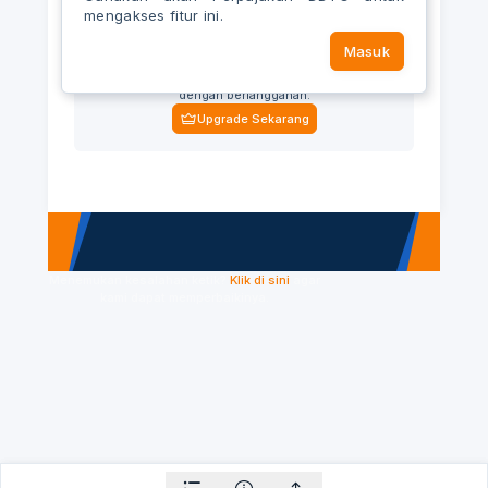
mengakses fitur ini.
Masuk
Upgrade akun Anda
Nikmati akses ke semua fitur dan konten eksklusif
dengan berlangganan.
Upgrade Sekarang
Menemukan kesalahan ketik?
Klik di sini
agar
kami dapat memperbaikinya.