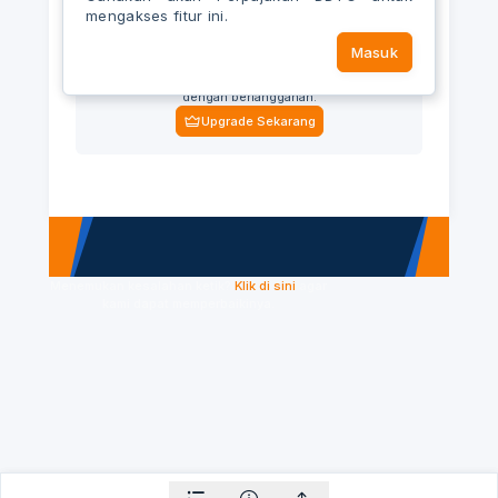
mengakses fitur ini.
Masuk
Upgrade akun Anda
Nikmati akses ke semua fitur dan konten eksklusif
dengan berlangganan.
Upgrade Sekarang
Menemukan kesalahan ketik?
Klik di sini
agar
kami dapat memperbaikinya.