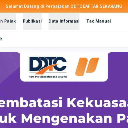
Selamat Datang di Perpajakan DDTC
DAFTAR SEKARANG
n Pajak
Publikasi
Data Informasi
Tax Manual
ak