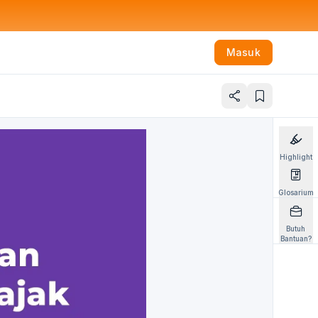
Masuk
Highlight
Glosarium
Butuh
Bantuan?