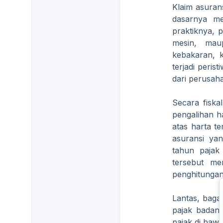
Klaim asurans
dasarnya me
praktiknya,
mesin, mau
kebakaran, k
terjadi peri
dari perusah
Secara fiska
pengalihan h
atas harta t
asuransi yan
tahun pajak 
tersebut me
penghitungan 
Lantas, baga
pajak badan?
pajak di bawah