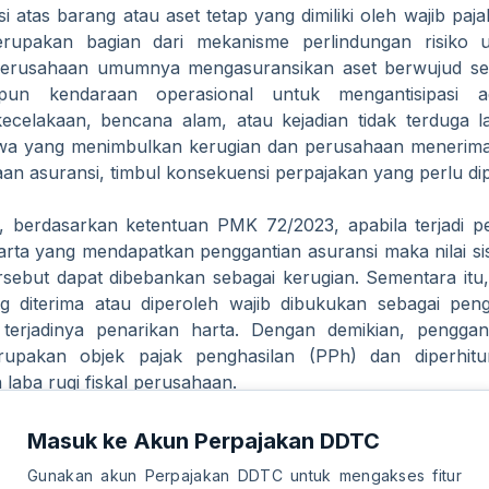
i atas barang atau aset tetap yang dimiliki oleh wajib pa
rupakan bagian dari mekanisme perlindungan risiko 
 perusahaan umumnya mengasuransikan aset berwujud sep
pun kendaraan operasional untuk mengantisipasi ad
ecelakaan, bencana alam, atau kejadian tidak terduga la
stiwa yang menimbulkan kerugian dan perusahaan menerim
aan asuransi, timbul konsekuensi perpajakan yang perlu dip
l, berdasarkan ketentuan PMK 72/2023, apabila terjadi p
arta yang mendapatkan penggantian asuransi maka nilai sis
ersebut dapat dibebankan sebagai kerugian. Sementara itu,
g diterima atau diperoleh wajib dibukukan sebagai pen
terjadinya penarikan harta. Dengan demikian, penggan
rupakan objek pajak penghasilan (PPh) dan diperhit
laba rugi fiskal perusahaan.
imana aspek perpajakan atas klaim asuransi yang didapatk
Masuk ke Akun Perpajakan DDTC
 Untuk mengetahui lebih detailnya, bisa dilihat pada re
Gunakan akun Perpajakan DDTC untuk mengakses fitur
 ini.