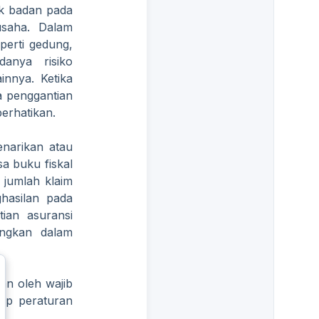
jak badan pada
usaha. Dalam
erti gedung,
anya risiko
innya. Ketika
a penggantian
erhatikan.
enarikan atau
a buku fiskal
 jumlah klaim
ghasilan pada
tian asuransi
ungkan dalam
an oleh wajib
kap peraturan