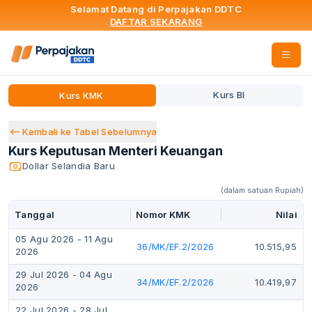
Selamat Datang di Perpajakan DDTC
DAFTAR SEKARANG
Kurs BI
Kurs KMK
Kembali ke Tabel Sebelumnya
Kurs Keputusan Menteri Keuangan
Dollar Selandia Baru
(dalam satuan Rupiah)
Tanggal
Nomor KMK
Nilai
05 Agu 2026
-
11 Agu
36/MK/EF.2/2026
10.515,95
2026
29 Jul 2026
-
04 Agu
34/MK/EF.2/2026
10.419,97
2026
22 Jul 2026
-
28 Jul