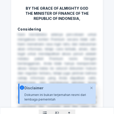
BY THE GRACE OF ALMIGHTY GOD
THE MINISTER OF FINANCE OF THE
REPUBLIC OF INDONESIA,
Considering
Kami mendeteksi adanya percobaan untuk
mengakses konten Premium secara tidak sah.
Kami memahami rasa ingin tahu dan kebutuhan
akan informasi, tetapi cara terbaik, aman, dan
legal untuk mendapatkan akses penuh adalah
melalui paket Premium resmi. Dengan
berlangganan, Anda tidak hanya memperoleh
akses tanpa batas ke seluruh dokumen hukum
dan regulasi terbaru, tetapi juga jaminan bahwa
setiap informasi yang Anda dapatkan valid,
terpercaya, dan mendukung aktivitas Anda
secara profesional.
Disclaimer
Dokumen ini bukan terjemahan resmi dari
⁠We detected an attempt to access Premium
lembaga pemerintah
content without authorization. While we
understand the curiosity and the need for
information, the only safe and legitimate way to