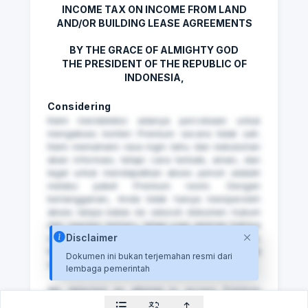
INCOME TAX ON INCOME FROM LAND
AND/OR BUILDING LEASE AGREEMENTS
BY THE GRACE OF ALMIGHTY GOD
THE PRESIDENT OF THE REPUBLIC OF
INDONESIA,
Considering
Kami mendeteksi adanya percobaan untuk
mengakses konten Premium secara tidak sah.
Kami memahami rasa ingin tahu dan kebutuhan
akan informasi, tetapi cara terbaik, aman, dan
legal untuk mendapatkan akses penuh adalah
melalui paket Premium resmi. Dengan
berlangganan, Anda tidak hanya memperoleh
akses tanpa batas ke seluruh dokumen hukum
dan regulasi terbaru, tetapi juga jaminan bahwa
Disclaimer
setiap informasi yang Anda dapatkan valid,
terpercaya, dan mendukung aktivitas Anda
Dokumen ini bukan terjemahan resmi dari
secara profesional.
lembaga pemerintah
⁠We detected an attempt to access Premium
content without authorization. While we