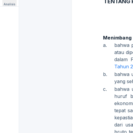
TENTANG 
Analisis
Menimbang
a.
bahwa p
atau dip
dalam 
Tahun 
b.
bahwa u
yang se
c.
bahwa u
huruf b
ekonom
tepat s
kepasti
dari us
bruto t