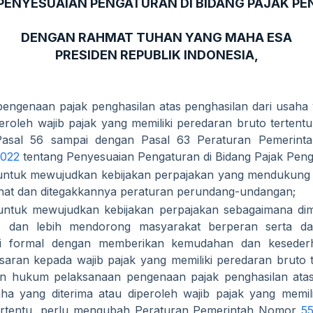
PENYESUAIAN PENGATURAN DI BIDANG PAJAK PE
DENGAN RAHMAT TUHAN YANG MAHA ESA
PRESIDEN REPUBLIK INDONESIA,
engenaan pajak penghasilan atas penghasilan dari usaha 
eroleh wajib pajak yang memiliki peredaran bruto tertentu
Pasal 56 sampai dengan Pasal 63 Peraturan Pemerin
2022
tentang Penyesuaian Pengaturan di Bidang Pajak Peng
ntuk mewujudkan kebijakan perpajakan yang mendukung p
hat dan ditegakkannya peraturan perundang-undangan;
ntuk mewujudkan kebijakan perpajakan sebagaimana di
 dan lebih mendorong masyarakat berperan serta da
i formal dengan memberikan kemudahan dan keseder
asaran kepada wajib pajak yang memiliki peredaran bruto t
an hukum pelaksanaan pengenaan pajak penghasilan atas
aha yang diterima atau diperoleh wajib pajak yang memil
ertentu, perlu mengubah Peraturan Pemerintah Nomor
5