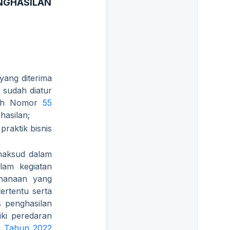
NGHASILAN
yang diterima
 sudah diatur
tah Nomor
55
hasilan;
raktik bisnis
maksud dalam
lam kegiatan
hanaan yang
ertentu serta
 penghasilan
iki peredaran
5 Tahun 2022