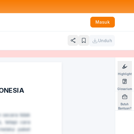
Masuk
Unduh
Highlight
DONESIA
Glosarium
Butuh
Bantuan?
secara tidak
 tetapi cara
elalui paket