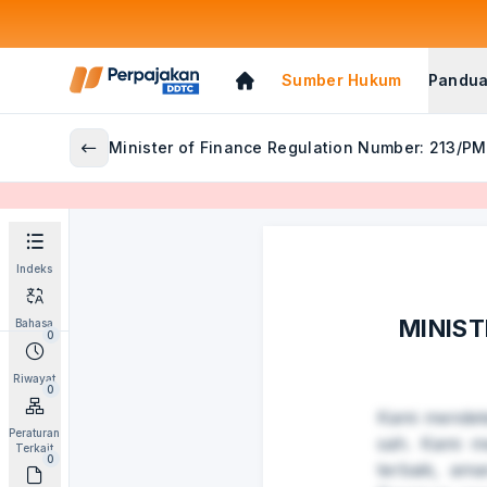
Sumber Hukum
Pandua
Minister of Finance Regulation Number: 213/P
Indeks
MINIST
Bahasa
0
Riwayat
0
Kami mendet
Peraturan
sah. Kami m
Terkait
0
terbaik, am