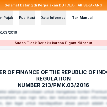
Selamat Datang di Perpajakan DDTC
DAFTAR SEKARANG
n Pajak
Publikasi
Data Informasi
Tax Manual
MK.03/2016
Sudah Tidak Berlaku karena Diganti/Dicabut
ER OF FINANCE OF THE REPUBLIC OF IN
REGULATION
NUMBER 213/PMK.03/2016
eksi adanya percobaan untuk mengakses konten Premium 
emahami rasa ingin tahu dan kebutuhan akan informasi,
an, dan legal untuk mendapatkan akses penuh adalah m