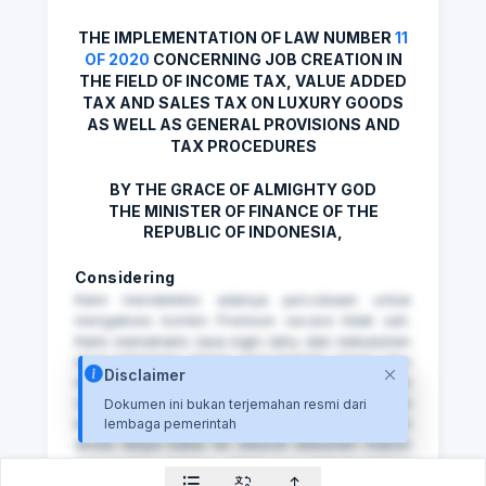
THE IMPLEMENTATION OF LAW NUMBER
11
OF 2020
CONCERNING JOB CREATION IN
THE FIELD OF INCOME TAX, VALUE ADDED
TAX AND SALES TAX ON LUXURY GOODS
AS WELL AS GENERAL PROVISIONS AND
TAX PROCEDURES
BY THE GRACE OF ALMIGHTY GOD
THE MINISTER OF FINANCE OF THE
REPUBLIC OF INDONESIA,
Considering
Kami mendeteksi adanya percobaan untuk
mengakses konten Premium secara tidak sah.
Kami memahami rasa ingin tahu dan kebutuhan
akan informasi, tetapi cara terbaik, aman, dan
Disclaimer
legal untuk mendapatkan akses penuh adalah
melalui paket Premium resmi. Dengan
Dokumen ini bukan terjemahan resmi dari
berlangganan, Anda tidak hanya memperoleh
lembaga pemerintah
akses tanpa batas ke seluruh dokumen hukum
dan regulasi terbaru, tetapi juga jaminan bahwa
setiap informasi yang Anda dapatkan valid,