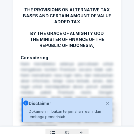
THE PROVISIONS ON ALTERNATIVE TAX
BASES AND CERTAIN AMOUNT OF VALUE
ADDED TAX
BY THE GRACE OF ALMIGHTY GOD
THE MINISTER OF FINANCE OF THE
REPUBLIC OF INDONESIA,
Considering
Kami mendeteksi adanya percobaan untuk
mengakses konten Premium secara tidak sah.
Kami memahami rasa ingin tahu dan kebutuhan
akan informasi, tetapi cara terbaik, aman, dan
legal untuk mendapatkan akses penuh adalah
melalui paket Premium resmi. Dengan
berlangganan, Anda tidak hanya memperoleh
Disclaimer
akses tanpa batas ke seluruh dokumen hukum
dan regulasi terbaru, tetapi juga jaminan bahwa
Dokumen ini bukan terjemahan resmi dari
setiap informasi yang Anda dapatkan valid,
lembaga pemerintah
terpercaya, dan mendukung aktivitas Anda
secara profesional.