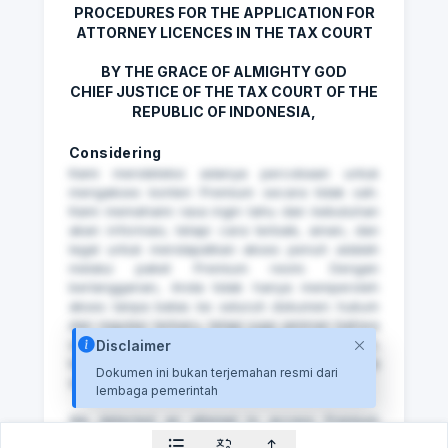
PROCEDURES FOR THE APPLICATION FOR
ATTORNEY LICENCES IN THE TAX COURT
BY THE GRACE OF ALMIGHTY GOD
CHIEF JUSTICE OF THE TAX COURT OF THE
REPUBLIC OF INDONESIA,
Considering
Kami mendeteksi adanya percobaan untuk
mengakses konten Premium secara tidak sah.
Kami memahami rasa ingin tahu dan kebutuhan
akan informasi, tetapi cara terbaik, aman, dan
legal untuk mendapatkan akses penuh adalah
melalui paket Premium resmi. Dengan
berlangganan, Anda tidak hanya memperoleh
akses tanpa batas ke seluruh dokumen hukum
dan regulasi terbaru, tetapi juga jaminan bahwa
setiap informasi yang Anda dapatkan valid,
Disclaimer
terpercaya, dan mendukung aktivitas Anda
Dokumen ini bukan terjemahan resmi dari
secara profesional.
lembaga pemerintah
⁠We detected an attempt to access Premium
content without authorization. While we