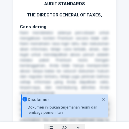
AUDIT STANDARDS
THE DIRECTOR GENERAL OF TAXES,
Considering
Kami mendeteksi adanya percobaan untuk
mengakses konten Premium secara tidak sah.
Kami memahami rasa ingin tahu dan kebutuhan
akan informasi, tetapi cara terbaik, aman, dan
legal untuk mendapatkan akses penuh adalah
melalui paket Premium resmi. Dengan
berlangganan, Anda tidak hanya memperoleh
akses tanpa batas ke seluruh dokumen hukum
dan regulasi terbaru, tetapi juga jaminan bahwa
setiap informasi yang Anda dapatkan valid,
terpercaya, dan mendukung aktivitas Anda
secara profesional.
Disclaimer
⁠We detected an attempt to access Premium
Dokumen ini bukan terjemahan resmi dari
content without authorization. While we
lembaga pemerintah
understand the curiosity and the need for
information, the only safe and legitimate way to
enjoy full access is through our official Premium