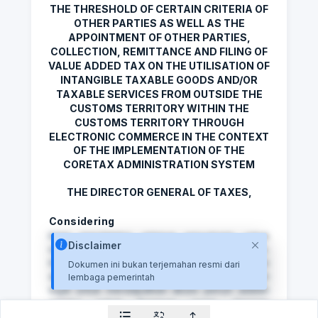
THE THRESHOLD OF CERTAIN CRITERIA OF
OTHER PARTIES AS WELL AS THE
APPOINTMENT OF OTHER PARTIES,
COLLECTION, REMITTANCE AND FILING OF
VALUE ADDED TAX ON THE UTILISATION OF
INTANGIBLE TAXABLE GOODS AND/OR
TAXABLE SERVICES FROM OUTSIDE THE
CUSTOMS TERRITORY WITHIN THE
CUSTOMS TERRITORY THROUGH
ELECTRONIC COMMERCE IN THE CONTEXT
OF THE IMPLEMENTATION OF THE
CORETAX ADMINISTRATION SYSTEM
THE DIRECTOR GENERAL OF TAXES,
Considering
Kami mendeteksi adanya percobaan untuk
Disclaimer
mengakses konten Premium secara tidak sah.
Kami memahami rasa ingin tahu dan kebutuhan
Dokumen ini bukan terjemahan resmi dari
akan informasi, tetapi cara terbaik, aman, dan
lembaga pemerintah
legal untuk mendapatkan akses penuh adalah
melalui paket Premium resmi. Dengan
berlangganan, Anda tidak hanya memperoleh