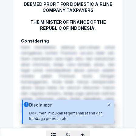
DEEMED PROFIT FOR DOMESTIC AIRLINE
COMPANY TAXPAYERS
THE MINISTER OF FINANCE OF THE
REPUBLIC OF INDONESIA,
Considering
Kami mendeteksi adanya percobaan untuk
mengakses konten Premium secara tidak sah.
Kami memahami rasa ingin tahu dan kebutuhan
akan informasi, tetapi cara terbaik, aman, dan
legal untuk mendapatkan akses penuh adalah
melalui paket Premium resmi. Dengan
berlangganan, Anda tidak hanya memperoleh
akses tanpa batas ke seluruh dokumen hukum
dan regulasi terbaru, tetapi juga jaminan bahwa
setiap informasi yang Anda dapatkan valid,
terpercaya, dan mendukung aktivitas Anda
Disclaimer
secara profesional.
Dokumen ini bukan terjemahan resmi dari
lembaga pemerintah
⁠We detected an attempt to access Premium
content without authorization. While we
understand the curiosity and the need for