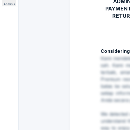
ADMIN
Analisis
PAYMENT
RETUR
Considering
Kami mendet
sah. Kami m
terbaik, am
Premium res
batas ke sel
setiap infor
Anda secara 
⁠We detected
understand t
way to enjoy