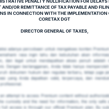
ISTRATIVE PENALTY NULLIFICATION FOR DELAYS 
 AND/OR REMITTANCE OF TAX PAYABLE AND FILIN
NS IN CONNECTION WITH THE IMPLEMENTATION 
CORETAX DGT
DIRECTOR GENERAL OF TAXES,
eksi adanya percobaan untuk mengakses konten Premium 
emahami rasa ingin tahu dan kebutuhan akan informasi,
an, dan legal untuk mendapatkan akses penuh adalah m
mi. Dengan berlangganan, Anda tidak hanya memperoleh
uruh dokumen hukum dan regulasi terbaru, tetapi juga 
masi yang Anda dapatkan valid, terpercaya, dan menduk
profesional.
 an attempt to access Premium content without authorizat
he curiosity and the need for information, the only safe a
 full access is through our official Premium plan. By sub