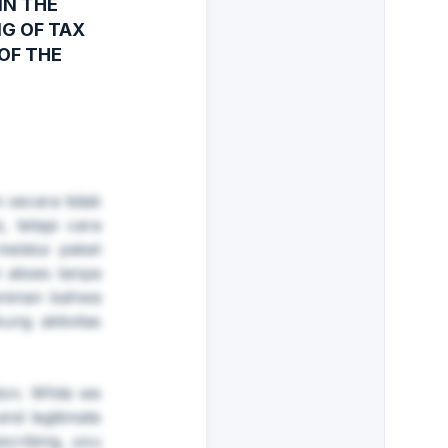
IN THE
G OF TAX
OF THE
secara tidak
 tetapi cara
elalui paket
 akses tanpa
jaminan bahwa
ung aktivitas
ion. While we
nd legitimate
scribing, you