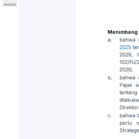
Analisis
Menimbang
a.
bahwa 
2025
te
2029, 
102/PJ/
2029;
b.
bahwa u
Pajak 
tentang
dilakuk
Direkto
c.
bahwa b
perlu 
Strategi